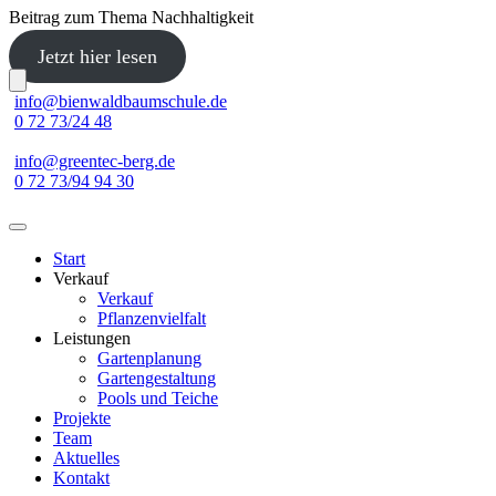
Beitrag zum Thema Nachhaltigkeit
Jetzt hier lesen
Skip
info@bienwaldbaumschule.de
to
0 72 73/24 48
content
info@greentec-berg.de
0 72 73/94 94 30
Start
Verkauf
Verkauf
Pflanzenvielfalt
Leistungen
Gartenplanung
Gartengestaltung
Pools und Teiche
Projekte
Team
Aktuelles
Kontakt