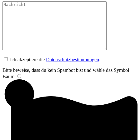
Bitte lasse dieses Feld leer.
Bitte lasse dieses Feld leer.
Bitte lasse dieses Feld leer.
Ich akzeptiere die
Datenschutzbestimmungen
.
Bitte beweise, dass du kein Spambot bist und wähle das Symbol
Baum
.