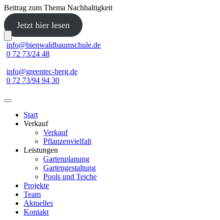
Beitrag zum Thema Nachhaltigkeit
Jetzt hier lesen
Skip
info@bienwaldbaumschule.de
to
0 72 73/24 48
content
info@greentec-berg.de
0 72 73/94 94 30
Start
Verkauf
Verkauf
Pflanzenvielfalt
Leistungen
Gartenplanung
Gartengestaltung
Pools und Teiche
Projekte
Team
Aktuelles
Kontakt