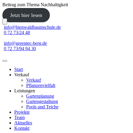
Beitrag zum Thema Nachhaltigkeit
Jetzt hier lesen
Skip
info@bienwaldbaumschule.de
to
0 72 73/24 48
content
info@greentec-berg.de
0 72 73/94 94 30
Start
Verkauf
Verkauf
Pflanzenvielfalt
Leistungen
Gartenplanung
Gartengestaltung
Pools und Teiche
Projekte
Team
Aktuelles
Kontakt