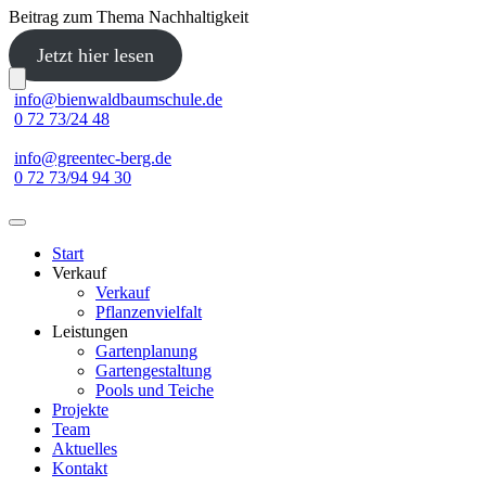
Beitrag zum Thema Nachhaltigkeit
Jetzt hier lesen
Skip
info@bienwaldbaumschule.de
to
0 72 73/24 48
content
info@greentec-berg.de
0 72 73/94 94 30
Start
Verkauf
Verkauf
Pflanzenvielfalt
Leistungen
Gartenplanung
Gartengestaltung
Pools und Teiche
Projekte
Team
Aktuelles
Kontakt