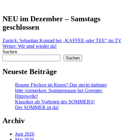
NEU im Dezember – Samstags
geschlossen
Beitragsnavigation
Zurück:
Sebastian Konrad bei „KAFFEE oder TEE“ im TV
Weiter:
Wir sind wieder da!
Suchen
Suchen
Neueste Beiträge
Braune Flecken im Rasen? Das steckt dahinter
bitte vormerken: Sommerpause bei Greentec
Hitzewelle!
Klassiker als Vorboten des SOMMERS!
Der SOMMER ist da!
Archiv
Juni 2026
Mai 2026